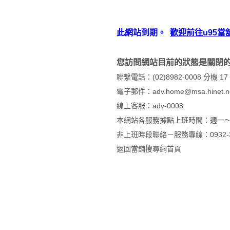
此網站到期。
歡迎前往u95當
您訪問網站目前的狀態是關閉
聯繫電話：(02)8982-0008 分
電子郵件：adv.home@msa.hinet.n
線上客服：
adv-0008
本網站各服務據點上班時間：週一～週
非上班時段聯絡－服務專線：0932-33
返回
當舖搜尋網首頁